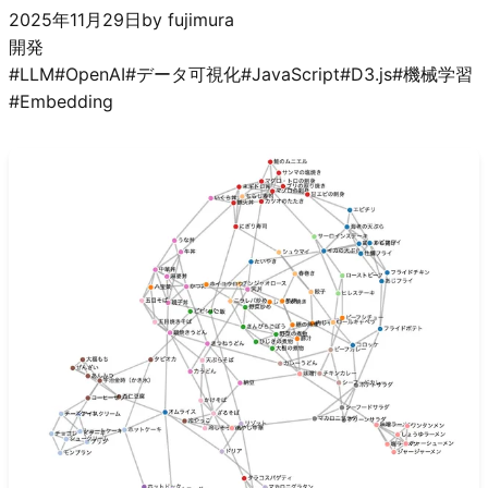
2025年11月29日
by
fujimura
開発
#
LLM
#
OpenAI
#
データ可視化
#
JavaScript
#
D3.js
#
機械学習
#
Embedding