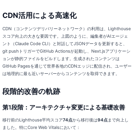
CDN活用による高速化
CDN（コンテンツデリバリーネットワーク）の利用は、Lighthouse
スコア向上の大きな要因です。上図のように、編集者がAIエージェ
ント（Claude Code CLI）と対話してJSONデータを更新すると、
git pushトリガーでGitHub Actionsが起動し、Next.jsアプリケーシ
ョンが静的ファイルをビルドします。生成されたコンテンツは
GitHub Pagesを通じて世界各地のCDNエッジに配信され、ユーザー
は地理的に最も近いサーバーからコンテンツを取得できます。
段階的改善の軌跡
第1段階：アーキテクチャ変更による基礎改善
移行前のLighthouse平均スコア
74点
から移行後は
94点
まで向上し
ました。特にCore Web Vitalsにおいて：