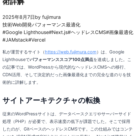
術詳解
2025年8月7日
by
fujimura
技術
Web開発
パフォーマンス最適化
#
Google Lighthouse
#
Next.js
#
ヘッドレスCMS
#
画像最適化
#
JAMstack
#
Vercel
私が運営するサイト（
https://web.fujimura.com
）は、Google
Lighthouseで
パフォーマンススコア100点満点
を達成しました。こ
の記事では、WordPressから現代的なヘッドレスCMSへの移行、
CDN活用、そして決定的だった画像最適化までの完全な道のりを技
術的に詳解します。
サイトアーキテクチャの転換
従来のWordPressサイトは、データベースクエリやサーバーサイド
処理（PHP）が必要で、表示速度の低下が課題でした。そこで採用
したのが、GitベースのヘッドレスCMSです。この仕組みではコンテ