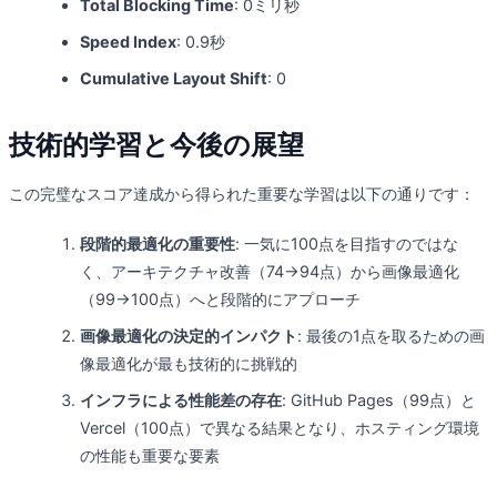
Total Blocking Time
: 0ミリ秒
Speed Index
: 0.9秒
Cumulative Layout Shift
: 0
技術的学習と今後の展望
この完璧なスコア達成から得られた重要な学習は以下の通りです：
段階的最適化の重要性
: 一気に100点を目指すのではな
く、アーキテクチャ改善（74→94点）から画像最適化
（99→100点）へと段階的にアプローチ
画像最適化の決定的インパクト
: 最後の1点を取るための画
像最適化が最も技術的に挑戦的
インフラによる性能差の存在
: GitHub Pages（99点）と
Vercel（100点）で異なる結果となり、ホスティング環境
の性能も重要な要素