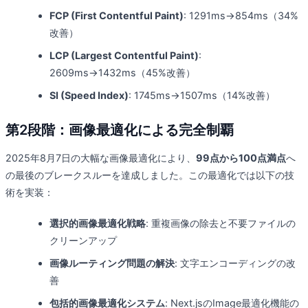
FCP (First Contentful Paint)
: 1291ms→854ms（34%
改善）
LCP (Largest Contentful Paint)
:
2609ms→1432ms（45%改善）
SI (Speed Index)
: 1745ms→1507ms（14%改善）
第2段階：画像最適化による完全制覇
2025年8月7日の大幅な画像最適化により、
99点から100点満点
へ
の最後のブレークスルーを達成しました。この最適化では以下の技
術を実装：
選択的画像最適化戦略
: 重複画像の除去と不要ファイルの
クリーンアップ
画像ルーティング問題の解決
: 文字エンコーディングの改
善
包括的画像最適化システム
: Next.jsのImage最適化機能の